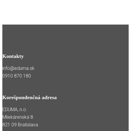
Kontakty
info@eduma.sk
0910 870 180
Korešpondenčná adresa
EDUMA, n.o.
Mliekárenská 8
821 09 Bratislava