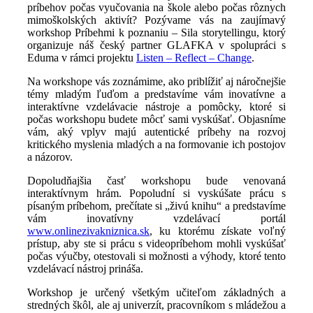
príbehov počas vyučovania na škole alebo počas rôznych
mimoškolských aktivít? Pozývame vás na zaujímavý
workshop Príbehmi k poznaniu – Sila storytellingu, ktorý
organizuje náš český partner GLAFKA v spolupráci s
Eduma v rámci projektu
Listen – Reflect – Change
.
Na workshope vás zoznámime, ako priblížiť aj náročnejšie
témy mladým ľuďom a predstavíme vám inovatívne a
interaktívne vzdelávacie nástroje a pomôcky, ktoré si
počas workshopu budete môcť sami vyskúšať. Objasníme
vám, aký vplyv majú autentické príbehy na rozvoj
kritického myslenia mladých a na formovanie ich postojov
a názorov.
Dopoludňajšia časť workshopu bude venovaná
interaktívnym hrám. Popoludní si vyskúšate prácu s
písaným príbehom, prečítate si „živú knihu“ a predstavíme
vám inovatívny vzdelávací portál
www.onlinezivakniznica.sk
, ku ktorému získate voľný
prístup, aby ste si prácu s videopríbehom mohli vyskúšať
počas výučby, otestovali si možnosti a výhody, ktoré tento
vzdelávací nástroj prináša.
Workshop je určený všetkým učiteľom základných a
stredných škôl, ale aj univerzít, pracovníkom s mládežou a