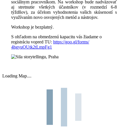
sociálnym pracovníkom. Na workshop bude nadväzovať
aj stretnutie všetkých účastníkov (v rozmedzí 6-8
týždňov), za účelom vyhodnotenia vašich skúseností s
využívaním novo osvojených metód a nástrojov.
Workshop je bezplatný.
S ohľadom na obmedzenú kapacitu vás žiadame o
registráciu vopred TU:
https://goo.gl/forms/
4hgyuOUtk2tLmpFg1
Loading Map....