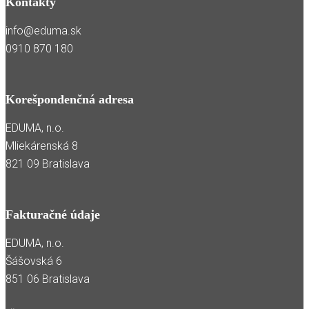
Kontakty
info@eduma.sk
0910 870 180
Korešpondenčná adresa
EDUMA, n.o.
Mliekárenská 8
821 09 Bratislava
Fakturačné údaje
EDUMA, n.o.
Šášovská 6
851 06 Bratislava