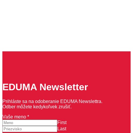
EDUMA Newsletter
Prihláste sa na odoberanie EDUMA Newslettra.
Odber môžete kedykoľvek zrušiť.
e-
Vaše meno
*
mail
First
meno
Last
Vaše