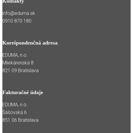
Kontakty
info@eduma.sk
0910 870 180
Korešpondenčná adresa
EDUMA, n.o.
Mliekárenská 8
821 09 Bratislava
Fakturačné údaje
EDUMA, n.o.
Šášovská 6
851 06 Bratislava