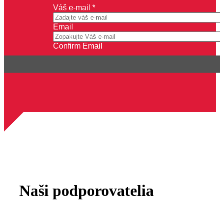
meno
Váš e-mail
*
e-
mail
Email
Vaše
Confirm Email
Naši podporovatelia