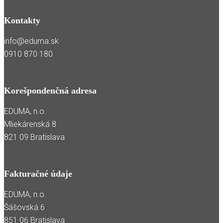
Kontakty
info@eduma.sk
0910 870 180
Korešpondenčná adresa
EDUMA, n.o.
Mliekárenská 8
821 09 Bratislava
Fakturačné údaje
EDUMA, n.o.
Šášovská 6
851 06 Bratislava