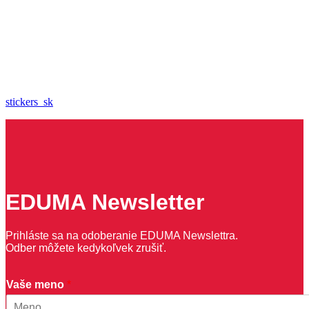
stickers_sk
EDUMA Newsletter
Prihláste sa na odoberanie EDUMA Newslettra.
Odber môžete kedykoľvek zrušiť.
V
Vaše meno
*
a
š