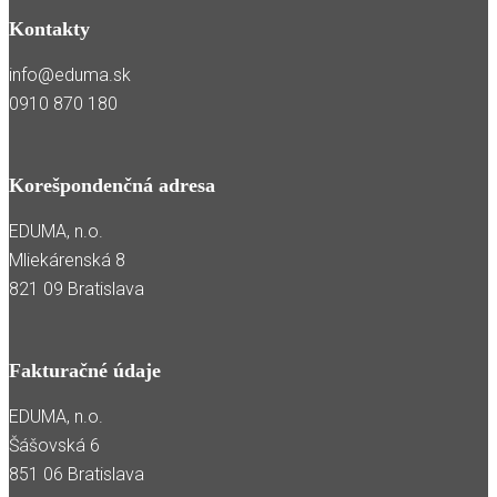
Kontakty
info@eduma.sk
0910 870 180
Korešpondenčná adresa
EDUMA, n.o.
Mliekárenská 8
821 09 Bratislava
Fakturačné údaje
EDUMA, n.o.
Šášovská 6
851 06 Bratislava