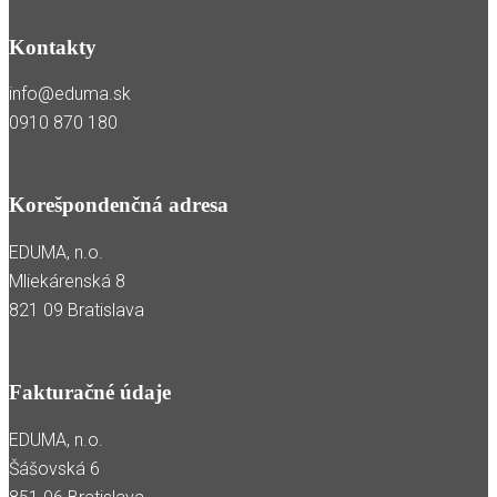
Kontakty
info@eduma.sk
0910 870 180
Korešpondenčná adresa
EDUMA, n.o.
Mliekárenská 8
821 09 Bratislava
Fakturačné údaje
EDUMA, n.o.
Šášovská 6