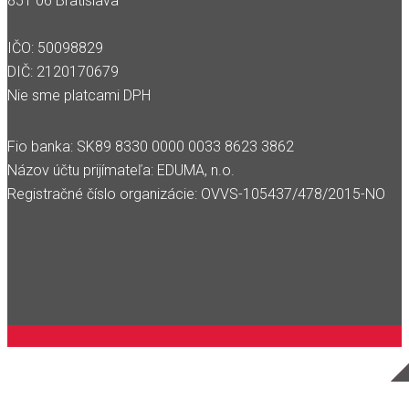
851 06 Bratislava
IČO: 50098829
DIČ: 2120170679
Nie sme platcami DPH
Fio banka: SK89 8330 0000 0033 8623 3862
Názov účtu prijímateľa: EDUMA, n.o.
Registračné číslo organizácie: OVVS-105437/478/2015-NO