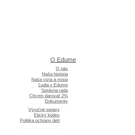
O Edume
O nás
Naša história
Naša vízia a misia
Ľudia v Edume
Správna rada
Chcem darovať 2%
Dokumenty
Výročné správy
Etický kódex
Politika ochrany detí