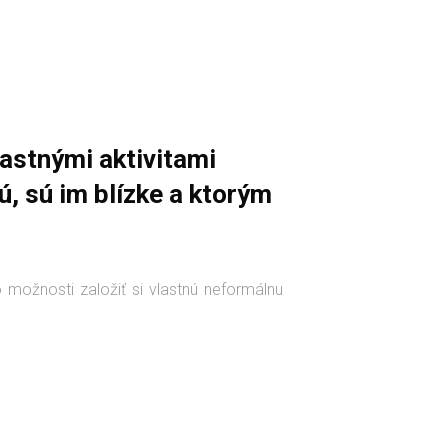
lastnými aktivitami
ú, sú im blízke a ktorým
 možnosti založiť si vlastnú neformálnu