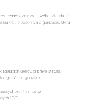
prostredníctvom modelového príkladu, t.j.
nú víziu a posolstvá organizácie, ktorú
ladajúcich členov, príprava štatútu,
k registrácii organizácie.
ianskych združení cez peer
ovaných MVO.