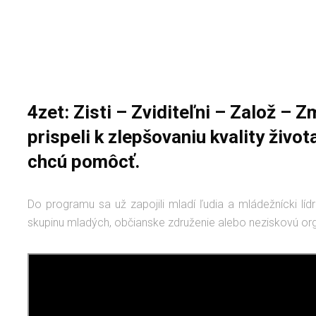
4zet: Zisti – Zviditeľni – Založ – 
prispeli k zlepšovaniu kvality živo
chcú pomôcť.
Do programu sa už zapojili mladí ľudia a mládežnícki líd
skupinu mladých, občianske združenie alebo neziskovú org