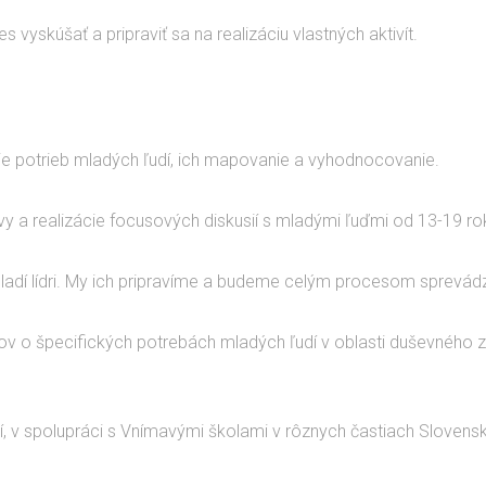
 vyskúšať a pripraviť sa na realizáciu vlastných aktivít.
ie potrieb mladých ľudí, ich mapovanie a vyhodnocovanie.
vy a realizácie focusových diskusií s mladými ľuďmi od 13-19 rok
– mladí lídri. My ich pripravíme a budeme celým procesom sprevád
v o špecifických potrebách mladých ľudí v oblasti duševného z
ií, v spolupráci s Vnímavými školami v rôznych častiach Slovens