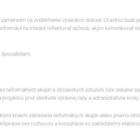
 zameraním na zviditeľnenie výsledkov diskusií. Účastníci budú 
nformácií na mládež reflektovať spôsob, akým komunikovať vlast
 špecialistami.
ní neformálnych skupín a občianskych združení, čiže získanie zak
a projektov, prvé stretnutie správnej rady a administratívne kroky 
álnymi krokmi zakladania neformálnych skupín alebo priamo obč
 inšpirácie cez rozhovory a konzultácie so zakladateľmi etabl