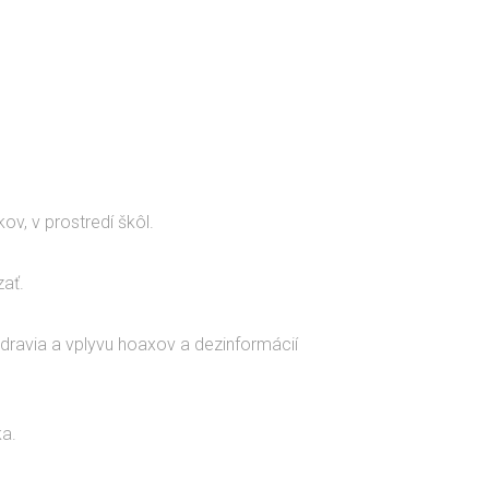
ov, v prostredí škôl.
zať.
dravia a vplyvu hoaxov a dezinformácií
ka.