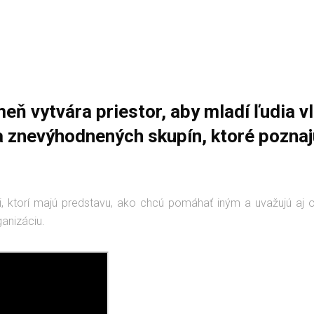
Zmeň vytvára priestor, aby mladí ľudia v
ta znevýhodnených skupín, ktoré poznaj
ri, ktorí majú predstavu, ako chcú pomáhať iným a uvažujú aj o
anizáciu.