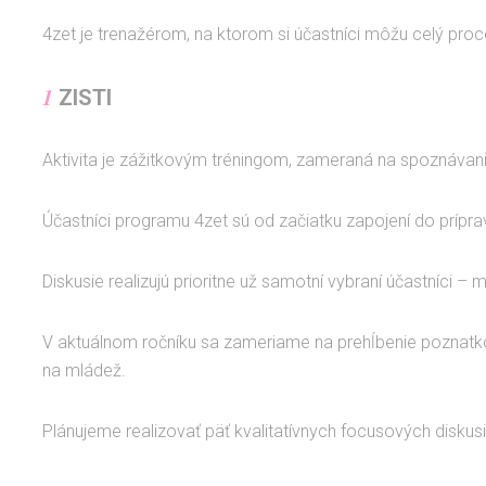
4zet je trenažérom, na ktorom si účastníci môžu celý proces
1
ZISTI
Aktivita je zážitkovým tréningom, zameraná na spoznávan
Účastníci programu 4zet sú od začiatku zapojení do prípra
Diskusie realizujú prioritne už samotní vybraní účastníci 
V aktuálnom ročníku sa zameriame na prehĺbenie poznatko
na mládež.
Plánujeme realizovať päť kvalitatívnych focusových diskus