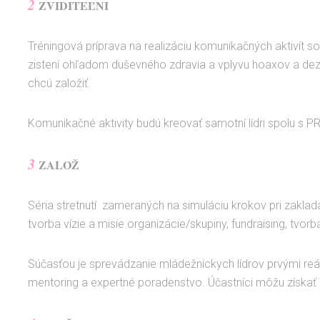
2
ZVIDITEĽNI
Tréningová príprava na realizáciu komunikačných aktivít so
zistení ohľadom duševného zdravia a vplyvu hoaxov a dezi
chcú založiť.
Komunikačné aktivity budú kreovať samotní lídri spolu s PR
3
ZALOŽ
Séria stretnutí zameraných na simuláciu krokov pri zaklada
tvorba vízie a misie organizácie/skupiny, fundraising, tvorb
Súčasťou je sprevádzanie mládežníckych lídrov prvými re
mentoring a expertné poradenstvo. Účastníci môžu získať