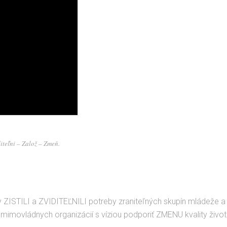
iteľni – Založ – Zmeň.
y ZISTILI a ZVIDITEĽNILI potreby zraniteľných skupín mládeže a 
imovládnych organizácií s víziou podporiť ZMENU kvality život