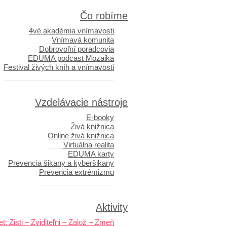
Čo robíme
4vé akadémia vnímavosti
Vnímavá komunita
Dobrovoľní poradcovia
EDUMA podcast Mozaika
Festival živých kníh a vnímavosti
Vzdelávacie nástroje
E-booky
Živá knižnica
Online živá knižnica
Virtuálna realita
EDUMA karty
Prevencia šikany a kyberšikany
Prevencia extrémizmu
Aktivity
t: Zisti – Zviditeľni – Založ – Zmeň