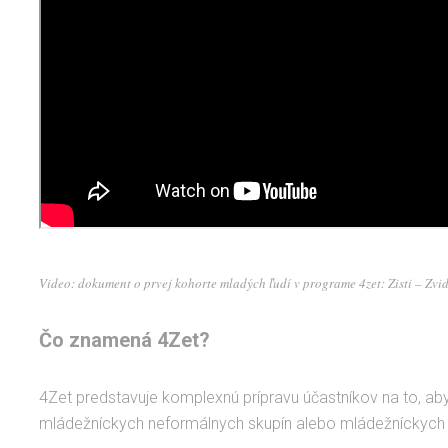
Video: dokument o prvej kohorte mladých ľudí v programe 4zet: Zisti – Zvid
Čo znamená 4Zet?
4Zet predstavuje komplexnú prípravu účastníkov na to, ab
mládežníckych neformálnych skupín alebo mládežníckych m