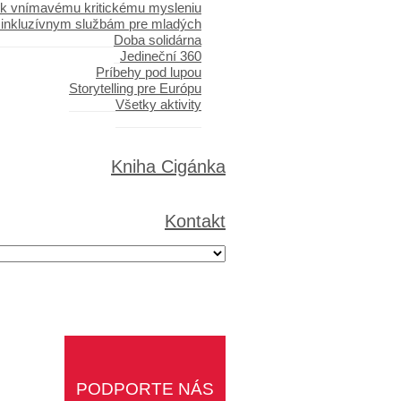
 k vnímavému kritickému mysleniu
 inkluzívnym službám pre mladých
Doba solidárna
Jedineční 360
Príbehy pod lupou
Storytelling pre Európu
Všetky aktivity
Kniha Cigánka
Kontakt
PODPORTE NÁS