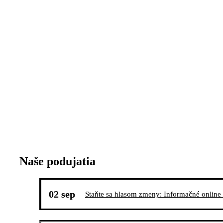
Inšpiratívne skúsenosti z využitia storytellingu v šk
Naše podujatia
02 sep
Staňte sa hlasom zmeny: Informačné online s