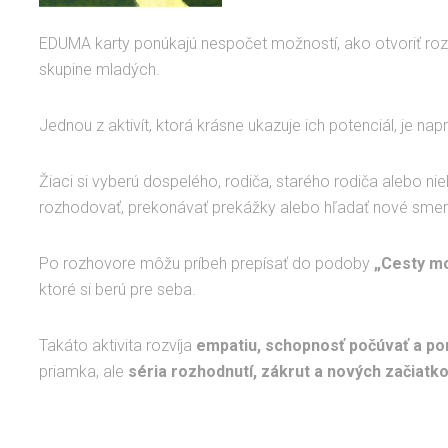
EDUMA karty ponúkajú nespočet možností, ako otvoriť rozhov
skupine mladých.
Jednou z aktivít, ktorá krásne ukazuje ich potenciál, je nap
Žiaci si vyberú dospelého, rodiča, starého rodiča alebo n
rozhodovať, prekonávať prekážky alebo hľadať nové smer
Po rozhovore môžu príbeh prepísať do podoby
„Cesty mo
ktoré si berú pre seba.
Takáto aktivita rozvíja
empatiu, schopnosť počúvať a po
priamka, ale
séria rozhodnutí, zákrut a nových začiatko