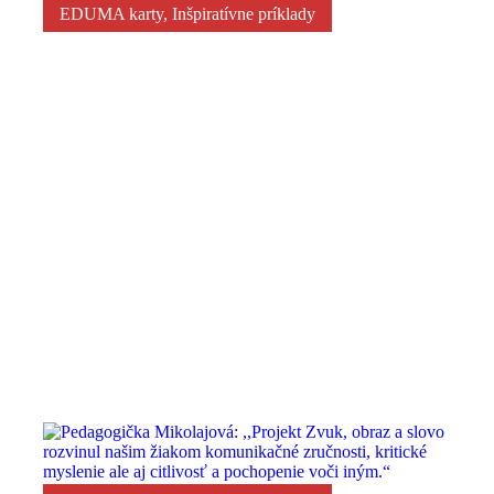
EDUMA karty
,
Inšpiratívne príklady
EDUMA karty: inovatívny nástroj na komunikáciu p