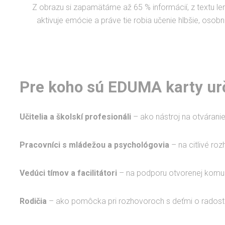
Z obrazu si zapamätáme až 65 % informácií, z textu le
aktivuje emócie a práve tie robia učenie hlbšie, osobne
Pre koho sú EDUMA karty ur
Učitelia a školskí profesionáli
– ako nástroj na otváranie
Pracovníci s mládežou a psychológovia
– na citlivé ro
Vedúci tímov a facilitátori
– na podporu otvorenej komuni
Rodičia
– ako pomôcka pri rozhovoroch s deťmi o radosti,