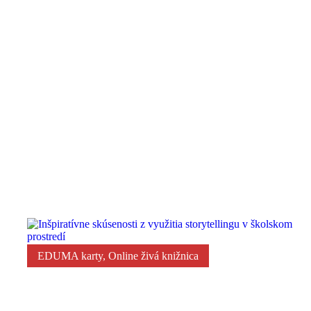
Za každým obrazom sa skrýva silný príbeh
EDUMA karty
,
Online živá knižnica