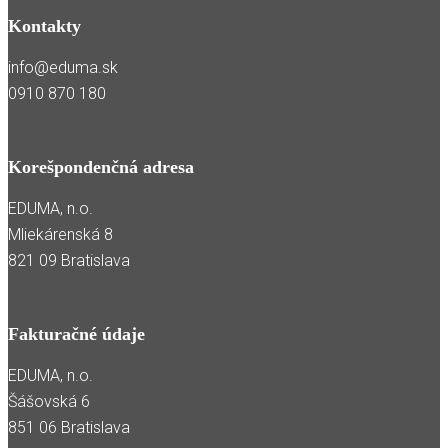
Kontakty
info@eduma.sk
0910 870 180
Korešpondenčná adresa
EDUMA, n.o.
Mliekárenská 8
821 09 Bratislava
Fakturačné údaje
EDUMA, n.o.
Šášovská 6
851 06 Bratislava