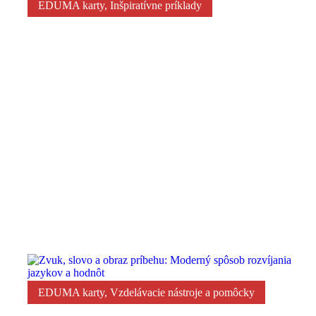
EDUMA karty
,
Inšpiratívne príklady
Pedagogička Mikolajová: ,,Projekt Zvuk, obraz a slo
a pochopenie voči iným.“
EDUMA karty
,
Vzdelávacie nástroje a pomôcky