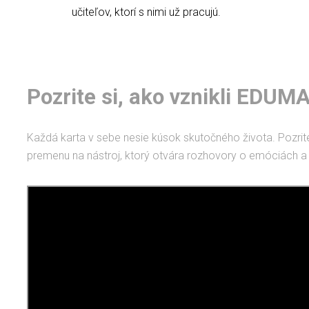
učiteľov, ktorí s nimi už pracujú.
Pozrite si, ako vznikli EDUMA
Každá karta v sebe nesie kúsok skutočného života. Pozrite
premenu na nástroj, ktorý otvára rozhovory o emóciách a 