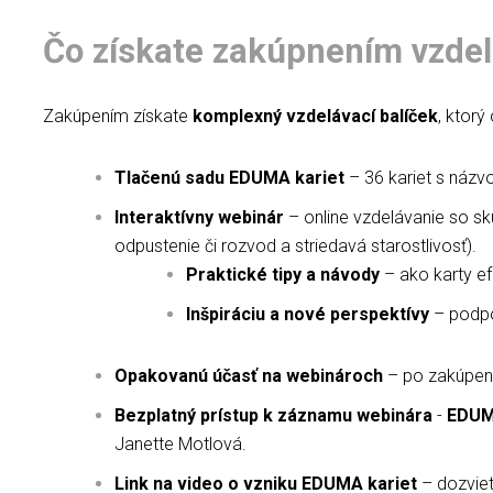
Čo získate zakúpnením vzde
Zakúpením získate
komplexný vzdelávací balíček
, ktorý
Tlačenú sadu EDUMA kariet
– 36 kariet s názv
Interaktívny webinár
– online vzdelávanie so sk
odpustenie či rozvod a striedavá starostlivosť).
Praktické tipy a návody
– ako karty efe
Inšpiráciu a nové perspektívy
– podpo
Opakovanú účasť na webinároch
– po zakúpení
Bezplatný prístup k záznamu webinára
-
EDUMA
Janette Motlová
.
Link na video o vzniku EDUMA kariet
– dozviet