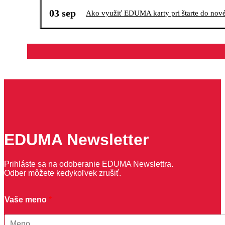
03 sep
Ako využiť EDUMA karty pri štarte do nov
EDUMA Newsletter
Prihláste sa na odoberanie EDUMA Newslettra.
Odber môžete kedykoľvek zrušiť.
Vaše meno
*