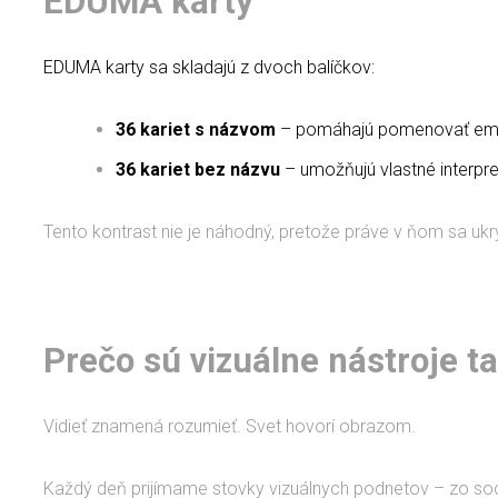
EDUMA karty
EDUMA karty sa skladajú z dvoch balíčkov:
36 kariet s názvom
– pomáhajú pomenovať em
36 kariet bez názvu
– umožňujú vlastné interpr
Tento kontrast nie je náhodný, pretože práve v ňom sa ukrý
Prečo sú vizuálne nástroje t
Vidieť znamená rozumieť. Svet hovorí obrazom.
Každý deň prijímame stovky vizuálnych podnetov – zo soci