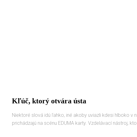
Kľúč, ktorý otvára ústa
Niektoré slová idú ľahko, iné akoby uviazli kdesi hlboko v
prichádzajú na scénu EDUMA karty. Vzdelávací nástroj, kt