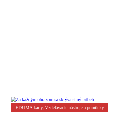
Zvuk, slovo a obraz príbehu: Moderný spôsob rozvíj
EDUMA karty
,
Vzdelávacie nástroje a pomôcky