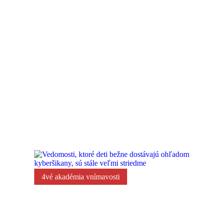
Zážitkový vzdelávací pobyt na Vígľašskom zám
4vé akadémia vnímavosti