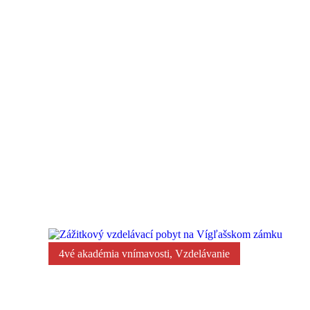
EDUMA projektové dni pre učiteľov, študentov a 
zážitok a vnímavosť
4vé akadémia vnímavosti
,
Vzdelávanie