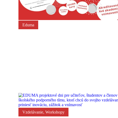
Eduma
Keď dar nie je len o peniazoch…
Vzdelávanie
,
Workshopy