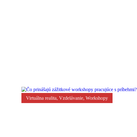
Vedomosti, ktoré deti bežne dostávajú ohľadom k
Virtuálna realita
,
Vzdelávanie
,
Workshopy