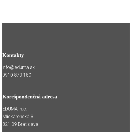
Kontakty
info@eduma.sk
0910 870 180
Korešpondenčná adresa
EDUMA, n.o.
Mliekárenská 8
821 09 Bratislava