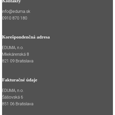
Kontakty
info@eduma.sk
0910 870 180
Korešpondenčná adresa
EDUMA, n.o.
Mliekárenská 8
821 09 Bratislava
Fakturačné údaje
EDUMA, n.o.
Šášovská 6
851 06 Bratislava