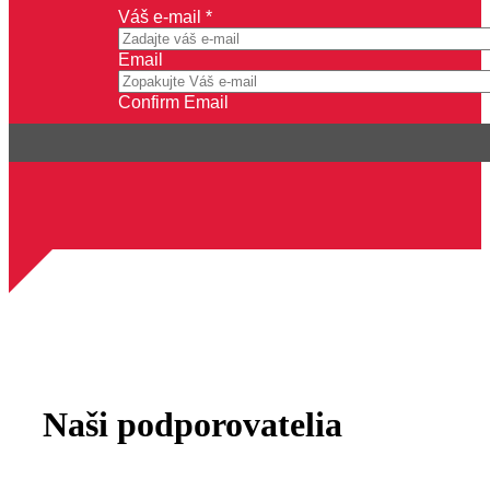
Vaše
Váš e-mail
*
meno
e-
Email
mail
Confirm Email
Naši podporovatelia