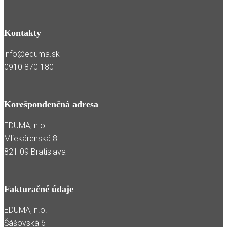
Kontakty
info@eduma.sk
0910 870 180
Korešpondenčná adresa
EDUMA, n.o.
Mliekárenská 8
821 09 Bratislava
Fakturačné údaje
EDUMA, n.o.
Šášovská 6