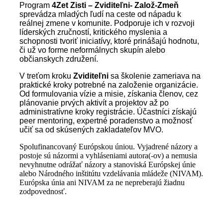
Program
4Zet Zisti – Zviditeľni- Založ-Zmeň
sprevádza mladých ľudí na ceste od nápadu k
reálnej zmene v komunite. Podporuje ich v rozvoji
líderských zručností, kritického myslenia a
schopnosti tvoriť iniciatívy, ktoré prinášajú hodnotu,
či už vo forme neformálnych skupín alebo
občianskych združení.
V treťom kroku
Zviditeľni
sa školenie zameriava na
praktické kroky potrebné na založenie organizácie.
Od formulovania vízie a misie, získania členov, cez
plánovanie prvých aktivít a projektov až po
administratívne kroky registrácie. Účastníci získajú
peer mentoring, expertné poradenstvo a možnosť
učiť sa od skúsených zakladateľov MVO.
Spolufinancovaný Európskou úniou. Vyjadrené názory a
postoje sú názormi a vyhláseniami autora(-ov) a nemusia
nevyhnutne odrážať názory a stanoviská Európskej únie
alebo Národného inštitútu vzdelávania mládeže (NIVAM).
Európska únia ani NIVAM za ne nepreberajú žiadnu
zodpovednosť.