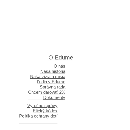
O Edume
O nás
Naša história
Naša vízia a misia
Ľudia v Edume
Správna rada
Chcem darovať 2%
Dokumenty
Výročné správy
Etický kódex
Politika ochrany detí