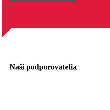
a
š
e
Naši podporovatelia