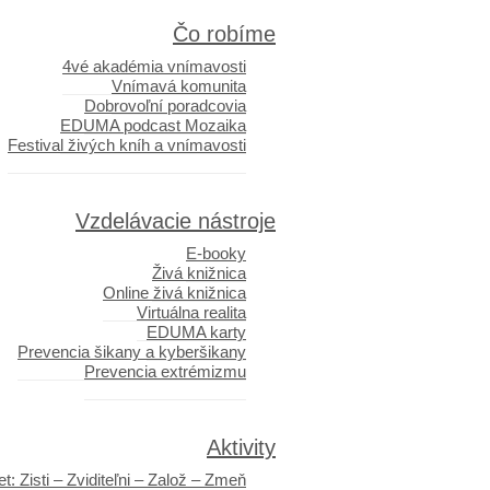
Čo robíme
4vé akadémia vnímavosti
Vnímavá komunita
Dobrovoľní poradcovia
EDUMA podcast Mozaika
Festival živých kníh a vnímavosti
Vzdelávacie nástroje
E-booky
Živá knižnica
Online živá knižnica
Virtuálna realita
EDUMA karty
Prevencia šikany a kyberšikany
Prevencia extrémizmu
Aktivity
t: Zisti – Zviditeľni – Založ – Zmeň