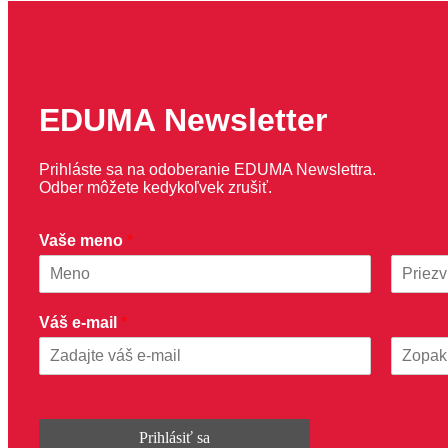
EDUMA Newsletter
Prihláste sa na odoberanie EDUMA Newslettra.
Odber môžete kedykoľvek zrušiť.
m
Vaše meno
*
e
n
o
First
Last
e
Váš e-mail
*
-
m
a
Email
Confirm
i
Email
l
V
Prihlásiť sa