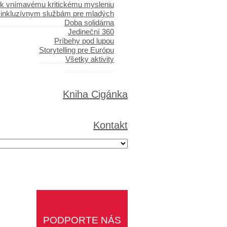
 k vnímavému kritickému mysleniu
 inkluzívnym službám pre mladých
Doba solidárna
Jedineční 360
Príbehy pod lupou
Storytelling pre Európu
Všetky aktivity
Kniha Cigánka
Kontakt
PODPORTE NÁS