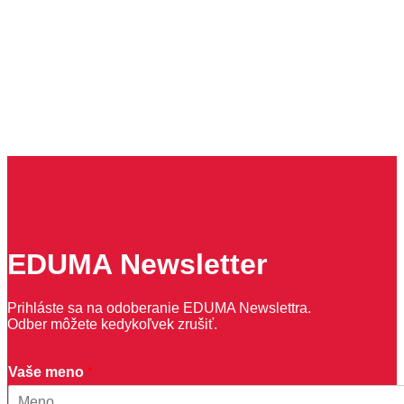
EDUMA Newsletter
Prihláste sa na odoberanie EDUMA Newslettra.
Odber môžete kedykoľvek zrušiť.
V
Vaše meno
*
á
š