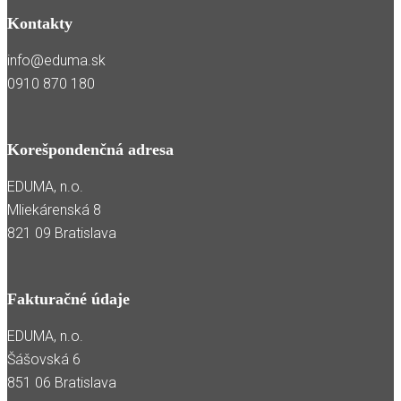
Kontakty
info@eduma.sk
0910 870 180
Korešpondenčná adresa
EDUMA, n.o.
Mliekárenská 8
821 09 Bratislava
Fakturačné údaje
EDUMA, n.o.
Šášovská 6
851 06 Bratislava