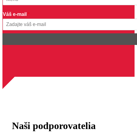
V
First
á
Váš e-mail
*
š
V
á
Email
š
Naši podporovatelia