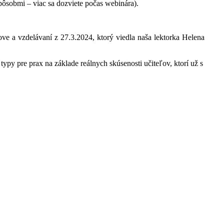
pôsobmi – viac sa dozviete počas webinára).
e a vzdelávaní z 27.3.2024, ktorý viedla naša lektorka Helena
py pre prax na základe reálnych skúsenosti učiteľov, ktorí už s