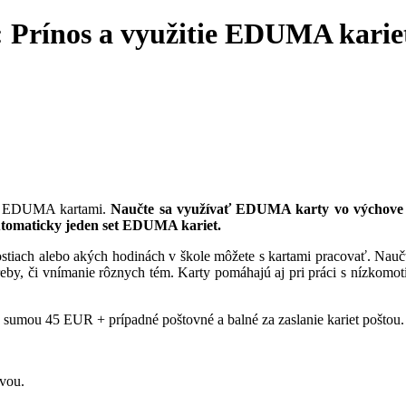
 Prínos a využitie EDUMA karie
e s EDUMA kartami.
Naučte sa využívať EDUMA karty vo výchove a
automaticky jeden set EDUMA kariet.
stiach alebo akých hodinách v škole môžete s kartami pracovať. Naučt
treby, či vnímanie rôznych tém. Karty pomáhajú aj pri práci s nízkomo
 sumou 45 EUR + prípadné poštovné a balné za zaslanie kariet poštou.
ovou.