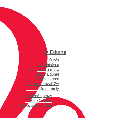
O Edume
O nás
Naša história
Naša vízia a misia
Ľudia v Edume
Správna rada
Chcem darovať 2%
Dokumenty
Výročné správy
Etický kódex
Politika ochrany detí