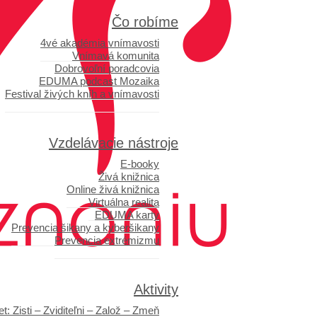
Čo robíme
4vé akadémia vnímavosti
Vnímavá komunita
Dobrovoľní poradcovia
EDUMA podcast Mozaika
Festival živých kníh a vnímavosti
Vzdelávacie nástroje
E-booky
Živá knižnica
Online živá knižnica
Virtuálna realita
EDUMA karty
Prevencia šikany a kyberšikany
Prevencia extrémizmu
Aktivity
t: Zisti – Zviditeľni – Založ – Zmeň