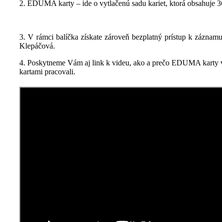
2. EDUMA karty – ide o vytlačenú sadu kariet, ktorá obsahuje 3
3. V rámci balíčka získate zároveň bezplatný prístup k zázna
Klepáčová.
4. Poskytneme Vám aj link k videu, ako a prečo EDUMA karty vzni
kartami pracovali.