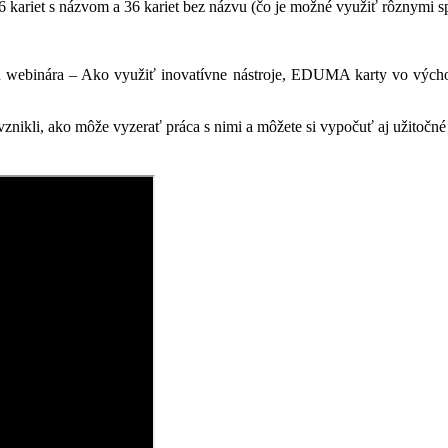
6 kariet s názvom a 36 kariet bez názvu (čo je možné využiť rôznymi s
mu webinára – Ako využiť inovatívne nástroje, EDUMA karty vo výchov
kli, ako môže vyzerať práca s nimi a môžete si vypočuť aj užitočné ty