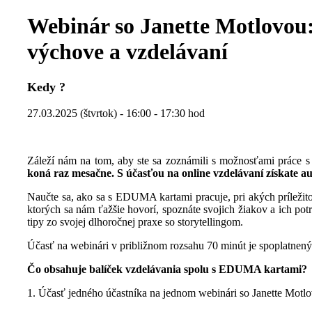
Webinár so Janette Motlovou:
výchove a vzdelávaní
Kedy ?
27.03.2025 (štvrtok) - 16:00 - 17:30 hod
Záleží nám na tom, aby ste sa zoznámili s možnosťami prác
koná raz mesačne. S účasťou na online vzdelávaní získate 
Naučte sa, ako sa s EDUMA kartami pracuje, pri akých príležito
ktorých sa nám ťažšie hovorí, spoznáte svojich žiakov a ich po
tipy zo svojej dlhoročnej praxe so storytellingom.
Účasť na webinári v približnom rozsahu 70 minút je spoplatnený
Čo obsahuje balíček vzdelávania spolu s EDUMA kartami?
1. Účasť jedného účastníka na jednom webinári so Janette Motl