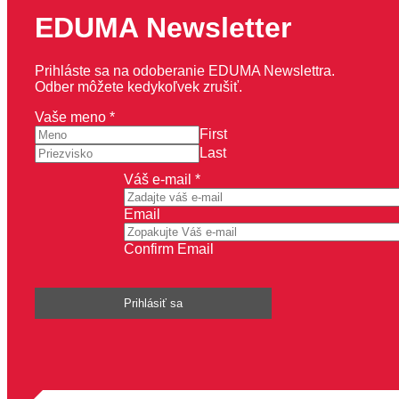
EDUMA Newsletter
Prihláste sa na odoberanie EDUMA Newslettra.
Odber môžete kedykoľvek zrušiť.
meno
Vaše meno
*
e-
First
mail
Last
Váš
Váš e-mail
*
Email
Confirm Email
Prihlásiť sa