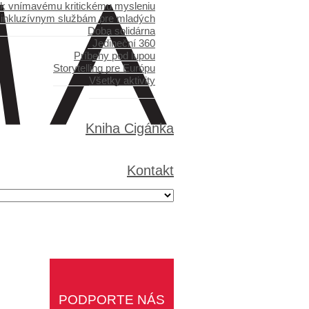
 k vnímavému kritickému mysleniu
 inkluzívnym službám pre mladých
Doba solidárna
Jedineční 360
Príbehy pod lupou
Storytelling pre Európu
Všetky aktivity
Kniha Cigánka
Kontakt
PODPORTE NÁS