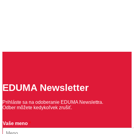
EDUMA Newsletter
Prihláste sa na odoberanie EDUMA Newslettra.
Odber môžete kedykoľvek zrušiť.
V
Vaše meno
*
a
š