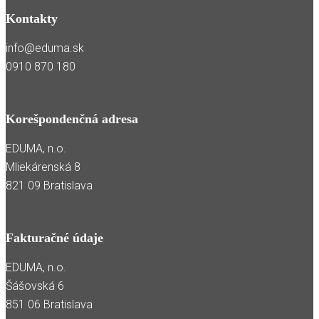
Kontakty
info@eduma.sk
0910 870 180
Korešpondenčná adresa
EDUMA, n.o.
Mliekárenská 8
821 09 Bratislava
Fakturačné údaje
EDUMA, n.o.
Šášovská 6
851 06 Bratislava