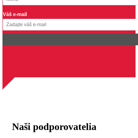
e
First
e
Váš e-mail
*
-
m
a
Email
i
l
V
á
š
Naši podporovatelia