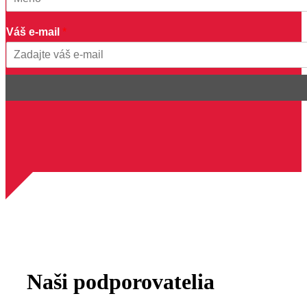
e
First
-
Váš e-mail
*
m
a
i
Email
l
m
e
n
o
Naši podporovatelia