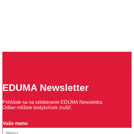
EDUMA Newsletter
Prihláste sa na odoberanie EDUMA Newslettra.
Odber môžete kedykoľvek zrušiť.
V
Vaše meno
*
á
š