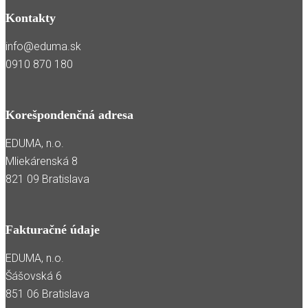
Kontakty
info@eduma.sk
0910 870 180
Korešpondenčná adresa
EDUMA, n.o.
Mliekárenská 8
821 09 Bratislava
Fakturačné údaje
EDUMA, n.o.
Šášovská 6
851 06 Bratislava