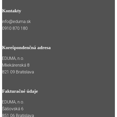
Kontakty
info@eduma.sk
0910 870 180
Korešpondenčná adresa
EDUMA, n.o.
Mliekárenská 8
821 09 Bratislava
Fakturačné údaje
EDUMA, n.o.
Šášovská 6
851 06 Bratislava