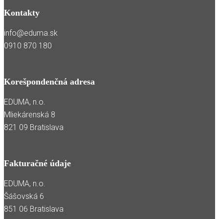
Kontakty
info@eduma.sk
0910 870 180
Korešpondenčná adresa
EDUMA, n.o.
Mliekárenská 8
821 09 Bratislava
Fakturačné údaje
EDUMA, n.o.
Šášovská 6
851 06 Bratislava