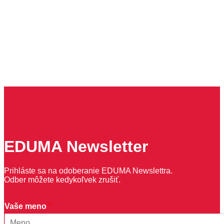
EDUMA Newsletter
Prihláste sa na odoberanie EDUMA Newslettra.
Odber môžete kedykoľvek zrušiť.
e
Vaše meno
*
-
m