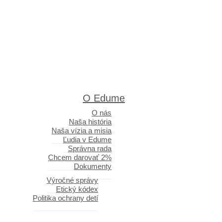
O Edume
O nás
Naša história
Naša vízia a misia
Ľudia v Edume
Správna rada
Chcem darovať 2%
Dokumenty
Výročné správy
Etický kódex
Politika ochrany detí