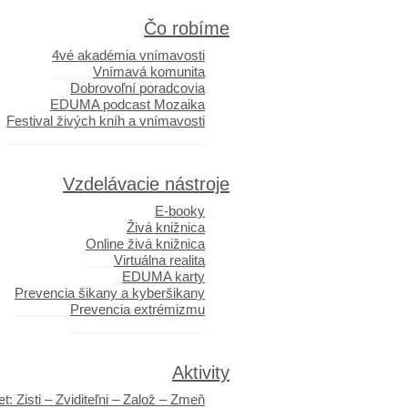
Čo robíme
4vé akadémia vnímavosti
Vnímavá komunita
Dobrovoľní poradcovia
EDUMA podcast Mozaika
Festival živých kníh a vnímavosti
Vzdelávacie nástroje
E-booky
Živá knižnica
Online živá knižnica
Virtuálna realita
EDUMA karty
Prevencia šikany a kyberšikany
Prevencia extrémizmu
Aktivity
t: Zisti – Zviditeľni – Založ – Zmeň