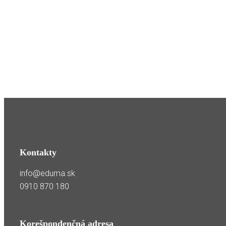
Kontakty
info@eduma.sk
0910 870 180
Korešpondenčná adresa