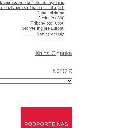
 k vnímavému kritickému mysleniu
 inkluzívnym službám pre mladých
Doba solidárna
Jedineční 360
Príbehy pod lupou
Storytelling pre Európu
Všetky aktivity
Kniha Cigánka
Kontakt
PODPORTE NÁS