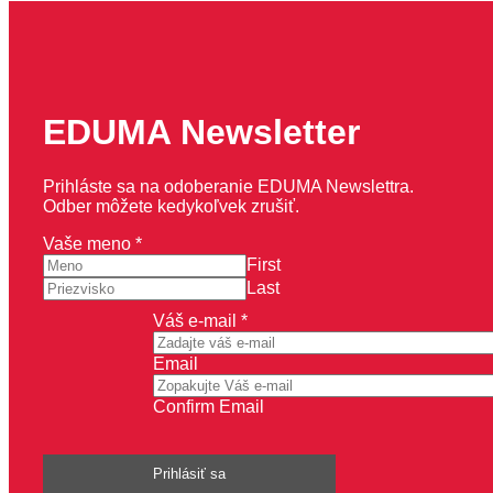
EDUMA Newsletter
Prihláste sa na odoberanie EDUMA Newslettra.
Odber môžete kedykoľvek zrušiť.
meno
Vaše meno
*
e-
First
mail
Last
Váš
Váš e-mail
*
Email
Confirm Email
Prihlásiť sa