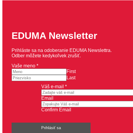
EDUMA Newsletter
Prihláste sa na odoberanie EDUMA Newslettra.
Odber môžete kedykoľvek zrušiť.
Vaše meno
*
First
Last
Vaše
Váš e-mail
*
e-
mail
Email
Váš
Confirm Email
Prihlásiť sa