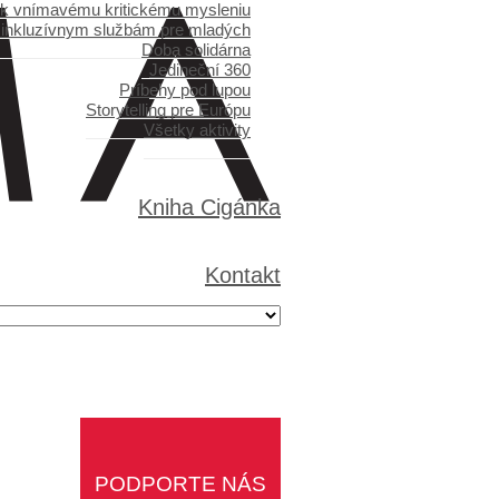
 k vnímavému kritickému mysleniu
 inkluzívnym službám pre mladých
Doba solidárna
Jedineční 360
Príbehy pod lupou
Storytelling pre Európu
Všetky aktivity
Kniha Cigánka
Kontakt
PODPORTE NÁS