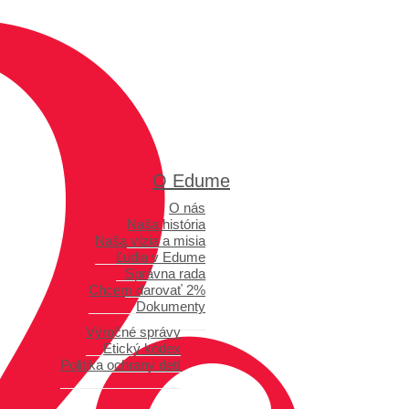
O Edume
O nás
Naša história
Naša vízia a misia
Ľudia v Edume
Správna rada
Chcem darovať 2%
Dokumenty
Výročné správy
Etický kódex
Politika ochrany detí