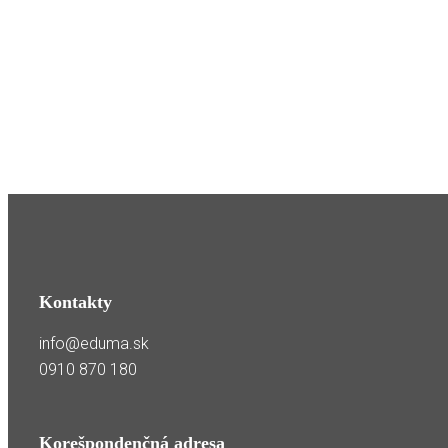
Kontakty
info@eduma.sk
0910 870 180
Korešpondenčná adresa