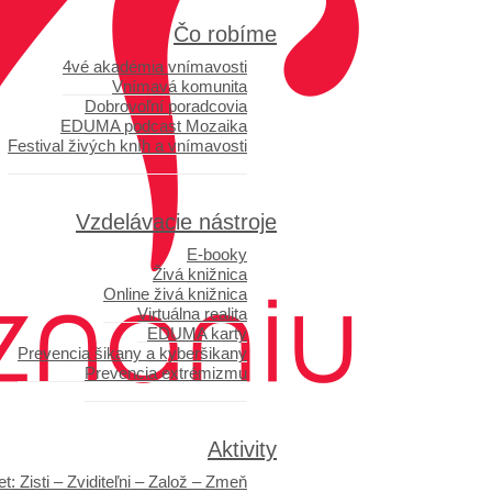
Čo robíme
4vé akadémia vnímavosti
Vnímavá komunita
Dobrovoľní poradcovia
EDUMA podcast Mozaika
Festival živých kníh a vnímavosti
Vzdelávacie nástroje
E-booky
Živá knižnica
Online živá knižnica
Virtuálna realita
EDUMA karty
Prevencia šikany a kyberšikany
Prevencia extrémizmu
Aktivity
t: Zisti – Zviditeľni – Založ – Zmeň