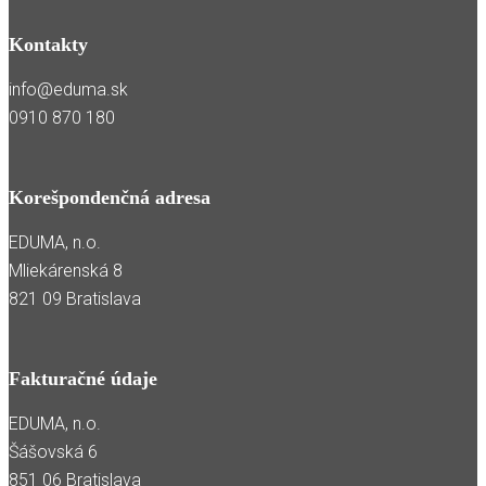
Kontakty
info@eduma.sk
0910 870 180
Korešpondenčná adresa
EDUMA, n.o.
Mliekárenská 8
821 09 Bratislava
Fakturačné údaje
EDUMA, n.o.
Šášovská 6
851 06 Bratislava