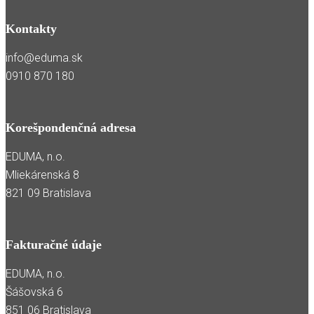
Kontakty
info@eduma.sk
0910 870 180
Korešpondenčná adresa
EDUMA, n.o.
Mliekárenská 8
821 09 Bratislava
Fakturačné údaje
EDUMA, n.o.
Šášovská 6
851 06 Bratislava