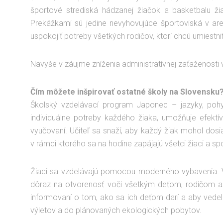
športové strediská hádzanej žiačok a basketbalu ži
Prekážkami sú jedine nevyhovujúce športoviská v ar
uspokojiť potreby všetkých rodičov, ktorí chcú umiestniť
Navyše v záujme zníženia administratívnej zaťaženost
Čím môžete inšpirovať ostatné školy na Slovensku
Školský vzdelávací program Japonec – jazyky, pohy
individuálne potreby každého žiaka, umožňuje efektívn
vyučovaní. Učiteľ sa snaží, aby každý žiak mohol dos
v rámci ktorého sa na hodine zapájajú všetci žiaci a sp
Žiaci sa vzdelávajú pomocou moderného vybavenia. Vy
dôraz na otvorenosť voči všetkým deťom, rodičom a ve
informovaní o tom, ako sa ich deťom darí a aby vedeli 
výletov a do plánovaných ekologických pobytov.