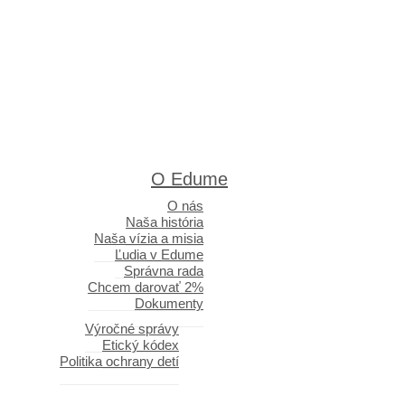
O Edume
O nás
Naša história
Naša vízia a misia
Ľudia v Edume
Správna rada
Chcem darovať 2%
Dokumenty
Výročné správy
Etický kódex
Politika ochrany detí