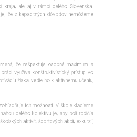
 kraja, ale aj v rámci celého Slovenska.
kou je, že z kapacitných dôvodov nemôžeme
 znamená, že rešpektuje osobné maximum a
práci využíva konštruktivistický prístup vo
iváciu žiaka, vedie ho k aktívnemu učeniu,
zohľadňuje ich možnosti. V škole kladieme
ahou celého kolektívu je, aby boli rodičia
lských aktivít, športových akcií, exkurzií,