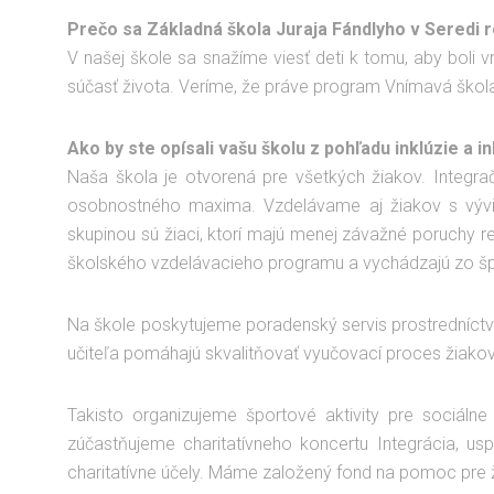
Prečo sa Základná škola Juraja Fándlyho v Seredi 
V našej škole sa snažíme viesť deti k tomu, aby boli 
súčasť života. Veríme, že práve program Vnímavá ško
Ako by ste opísali vašu školu z pohľadu inklúzie a i
Naša škola je otvorená pre všetkých žiakov. Integr
osobnostného maxima. Vzdelávame aj žiakov s vývin
skupinou sú žiaci, ktorí majú menej závažné poruchy r
školského vzdelávacieho programu a vychádzajú zo špe
Na škole poskytujeme poradenský servis prostredníc
učiteľa pomáhajú skvalitňovať vyučovací proces žiakov,
Takisto organizujeme športové aktivity pre sociál
zúčastňujeme charitatívneho koncertu Integrácia, u
charitatívne účely. Máme založený fond na pomoc pre ž