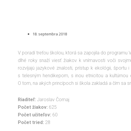
18. septembra 2018
V poradí treťou školou, ktorá sa zapojila do programu 
dlhé roky snaží viesť žiakov k vnímavosti voči svojmu 
rozvíjajú jazykové znalosti, prístup k ekológii, šport
s telesným hendikepom, s inou etnicitou a kultúrnou
O tom, na akých princípoch si škola zakladá a čím sa s
Riaditeľ:
Jaroslav Čomaj
Počet žiakov:
625
Počet učiteľov:
60
Počet tried:
28