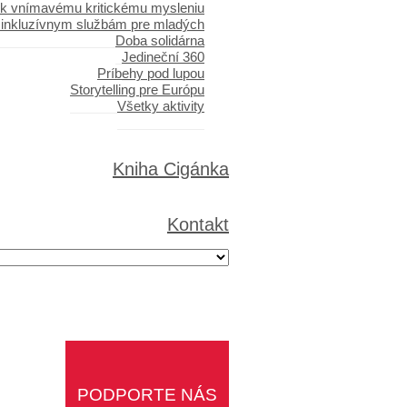
 k vnímavému kritickému mysleniu
 inkluzívnym službám pre mladých
Doba solidárna
Jedineční 360
Príbehy pod lupou
Storytelling pre Európu
Všetky aktivity
Kniha Cigánka
Kontakt
PODPORTE NÁS