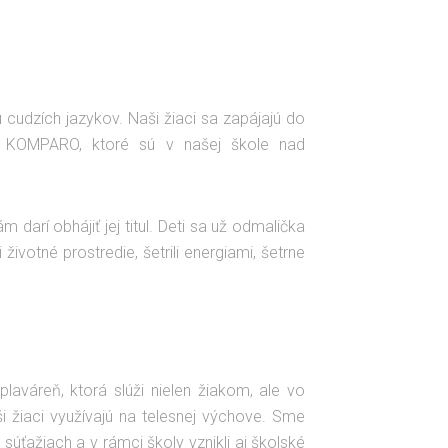
 cudzích jazykov. Naši žiaci sa zapájajú do
a KOMPARO, ktoré sú v našej škole nad
darí obhájiť jej titul. Deti sa už odmalička
ivotné prostredie, šetrili energiami, šetrne
aváreň, ktorá slúži nielen žiakom, ale vo
i žiaci využívajú na telesnej výchove. Sme
súťažiach a v rámci školy vznikli aj školské