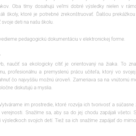
akov. Oba tímy dosahujú veľmi dobré výsledky nielen v rámci
eáli školy, ktoré je potrebné zrekonštruovať. Ďalšou prekáž
 svoje deti na našu školu.
i vedieme pedagogickú dokumentáciu v elektronickej forme.
?
b, naučiť sa ekologicky cítiť je orientovaný na žiaka. To
u, profesionálnu a premyslenú prácu učiteľa, ktorý vo svojej 
iahnuť čo najvyššiu možnú úroveň. Zameriava sa na vnútornú mot
oločne diskutujú a myslia.
tvárame im prostredie, ktoré rozvíja ich tvorivosť a súčasne 
rejnosti. Snažíme sa, aby sa do jej chodu zapájali všetci. Sn
výsledkoch svojich detí. Tiež sa ich snažíme zapájať do mimoško