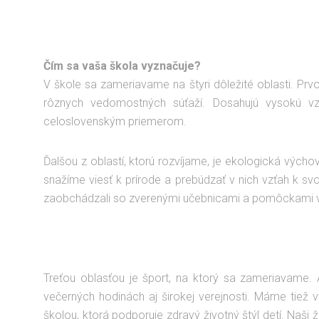
Čím sa vaša škola vyznačuje?
V škole sa zameriavame na štyri dôležité oblasti. Prv
rôznych vedomostných súťaží. Dosahujú vysokú v
celoslovenským priemerom.
Ďalšou z oblastí, ktorú rozvíjame, je ekologická výcho
snažíme viesť k prírode a prebúdzať v nich vzťah k svoj
zaobchádzali so zverenými učebnicami a pomôckami v š
Treťou oblasťou je šport, na ktorý sa zameriavame. 
večerných hodinách aj širokej verejnosti. Máme tiež 
školou, ktorá podporuje zdravý životný štýl detí. Naši