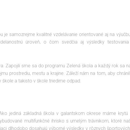
ou je samozrejme kvalitné vzdelávanie orientované aj na výučbu
zdelanostnú úroveň, o čom svedčia aj výsledky testovani
va. Zapojili sme sa do programu Zelená škola a každý rok sa nám 
mu prostrediu, mestu a krajine. Záleží nám na tom, aby chránili ž
kole a takisto v škole triedime odpad.
Ako jediná základná škola v galantskom okrese máme krytú pl
vybudované multifunkčné ihrisko s umelým trávnikom, ktoré naš
 žiaci dlhodobo dosahujú výborné výsledky v rôznych športových 