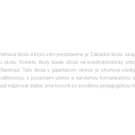
Vnímavá škola a ktorú vám predstavíme, je Základná škola Juraja
okoliu. Kolektív školy kladie dôraz na konštruktivistický príst
u i filantropii. Táto škola v galantskom okrese je otvorená vše
 odlišnosťou, s poruchami učenia a narušenou komunikačnou s
naží inšpirovať ďalšie, sme hovorili so sociálnou pedagogičkou 