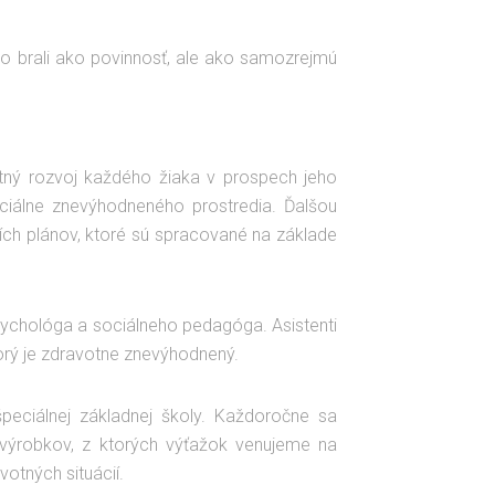
 to brali ako povinnosť, ale ako samozrejmú
tný rozvoj každého žiaka v prospech jeho
iálne znevýhodneného prostredia. Ďalšou
cích plánov, ktoré sú spracované na základe
ychológa a sociálneho pedagóga. Asistenti
torý je zdravotne znevýhodnený.
peciálnej základnej školy. Každoročne sa
 výrobkov, z ktorých výťažok venujeme na
otných situácií.