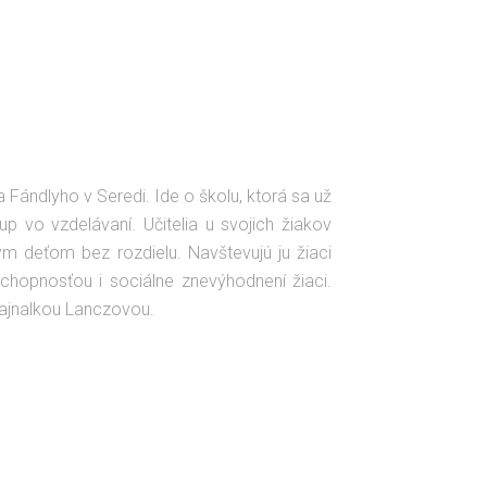
 Fándlyho v Seredi. Ide o školu, ktorá sa už
up vo vzdelávaní. Učitelia u svojich žiakov
tkým deťom bez rozdielu. Navštevujú ju žiaci
chopnosťou i sociálne znevýhodnení žiaci.
Hajnalkou Lanczovou.