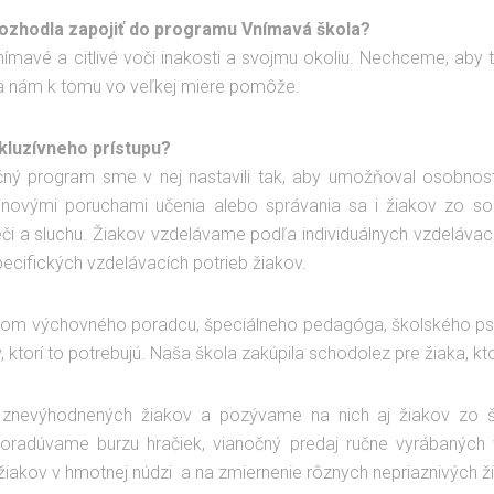
rozhodla zapojiť do programu Vnímavá škola?
vnímavé a citlivé voči inakosti a svojmu okoliu. Nechceme, aby
la nám k tomu vo veľkej miere pomôže.
nkluzívneho prístupu?
ačný program sme v nej nastavili tak, aby umožňoval osobnos
ovými poruchami učenia alebo správania sa i žiakov zo soc
eči a sluchu. Žiakov vzdelávame podľa individuálnych vzdeláva
cifických vzdelávacích potrieb žiakov.
tvom výchovného poradcu, špeciálneho pedagóga, školského ps
 ktorí to potrebujú. Naša škola zakúpila schodolez pre žiaka, k
ne znevýhodnených žiakov a pozývame na nich aj žiakov zo š
sporadúvame burzu hračiek, vianočný predaj ručne vyrábaných
iakov v hmotnej núdzi a na zmiernenie rôznych nepriaznivých živ