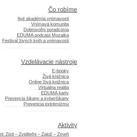
Čo robíme
4vé akadémia vnímavosti
Vnímavá komunita
Dobrovoľní poradcovia
EDUMA podcast Mozaika
Festival živých kníh a vnímavosti
Vzdelávacie nástroje
E-booky
Živá knižnica
Online živá knižnica
Virtuálna realita
EDUMA karty
Prevencia šikany a kyberšikany
Prevencia extrémizmu
Aktivity
t: Zisti – Zviditeľni – Založ – Zmeň