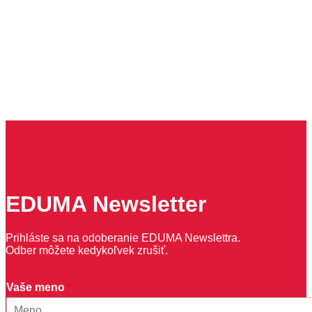
EDUMA Newsletter
Prihláste sa na odoberanie EDUMA Newslettra.
Odber môžete kedykoľvek zrušiť.
m
Vaše meno
*
e
n