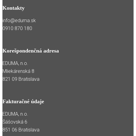
Kontakty
info@eduma.sk
0910 870 180
Korešpondenčná adresa
EDUMA, n.o.
Mliekárenská 8
821 09 Bratislava
Fakturačné údaje
EDUMA, n.o.
Šášovská 6
851 06 Bratislava