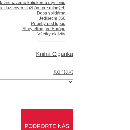
 k vnímavému kritickému mysleniu
 inkluzívnym službám pre mladých
Doba solidárna
Jedineční 360
Príbehy pod lupou
Storytelling pre Európu
Všetky aktivity
Kniha Cigánka
Kontakt
PODPORTE NÁS