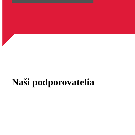
e
n
o
Naši podporovatelia