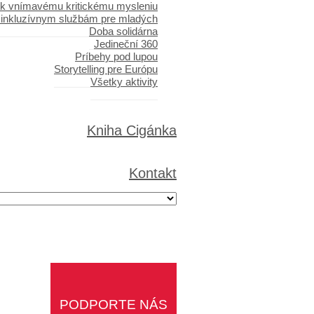
 k vnímavému kritickému mysleniu
 inkluzívnym službám pre mladých
Doba solidárna
Jedineční 360
Príbehy pod lupou
Storytelling pre Európu
Všetky aktivity
Kniha Cigánka
Kontakt
PODPORTE NÁS