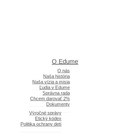
O Edume
O nás
Naša história
Naša vízia a misia
Ľudia v Edume
Správna rada
Chcem darovať 2%
Dokumenty
Výročné správy
Etický kódex
Politika ochrany detí