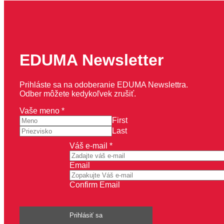
EDUMA Newsletter
Prihláste sa na odoberanie EDUMA Newslettra.
Odber môžete kedykoľvek zrušiť.
e-
Vaše meno
*
mail
First
meno
Last
Váš
Váš e-mail
*
Email
Confirm Email
Prihlásiť sa