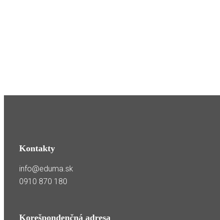
Kontakty
info@eduma.sk
0910 870 180
Korešpondenčná adresa