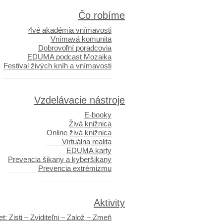
Čo robíme
4vé akadémia vnímavosti
Vnímavá komunita
Dobrovoľní poradcovia
EDUMA podcast Mozaika
Festival živých kníh a vnímavosti
Vzdelávacie nástroje
E-booky
Živá knižnica
Online živá knižnica
Virtuálna realita
EDUMA karty
Prevencia šikany a kyberšikany
Prevencia extrémizmu
Aktivity
t: Zisti – Zviditeľni – Založ – Zmeň