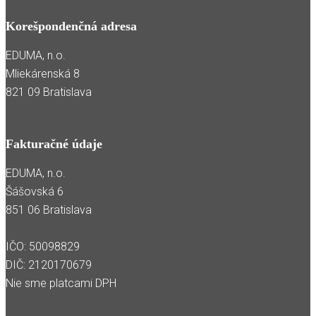
Korešpondenčná adresa
EDUMA, n.o.
Mliekárenská 8
821 09 Bratislava
Fakturačné údaje
EDUMA, n.o.
Šášovská 6
851 06 Bratislava
IČO: 50098829
DIČ: 2120170679
Nie sme platcami DPH