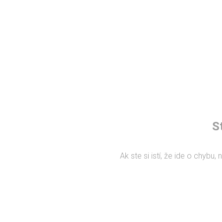
S
Ak ste si istí, že ide o chybu