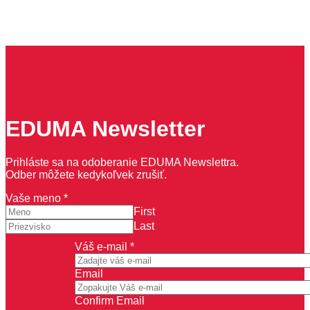
EDUMA Newsletter
Prihláste sa na odoberanie EDUMA Newslettra.
Odber môžete kedykoľvek zrušiť.
Vaše meno
*
First
Last
e-
Váš e-mail
*
mail
Váš
Email
Vaše
Confirm Email