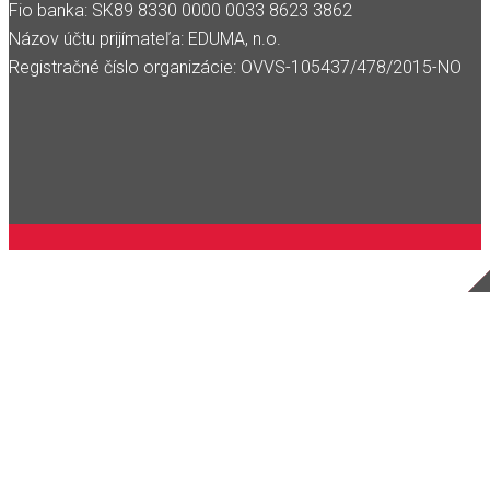
Fio banka: SK89 8330 0000 0033 8623 3862
Názov účtu prijímateľa: EDUMA, n.o.
Registračné číslo organizácie: OVVS-105437/478/2015-NO