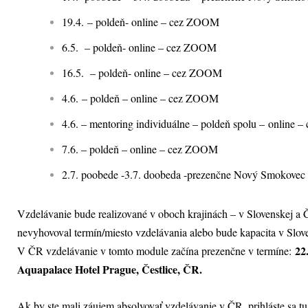
19.4. – poldeň- online – cez ZOOM
6.5. – poldeň- online – cez ZOOM
16.5. – poldeň- online – cez ZOOM
4.6. – poldeň – online – cez ZOOM
4.6. – mentoring individuálne – poldeň spolu – online
7.6. – poldeň – online – cez ZOOM
2.7. poobede -3.7. doobeda -prezenčne Nový Smokovec 
Vzdelávanie bude realizované v oboch krajinách – v Slovenskej a 
nevyhovoval termín/miesto vzdelávania alebo bude kapacita v Slove
22
V ČR vzdelávanie v tomto module začína prezenčne v termíne:
Aquapalace Hotel Prague, Čestlice, ČR.
Ak by ste mali záujem absolvovať vzdelávanie v ČR, prihláste sa t