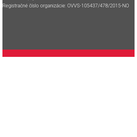
Registračné číslo organizácie: OVVS-105437/478/2015-NO