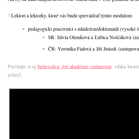
?
Lektori a lektorky, ktoré vás budú sprevádzať týmto modulom:
pedagogickí pracovníci s mládežou/doktorandi (vysoké š
SR: Silvia Oleníková a Ľubica Noščáková (z
ČR: Veronika Fialová a Jiří Jirásek
(zastupov
Prečítajte si aj
Sprievodcu 4vé akadémie vnímavosti
, vďaka ktoré
pokryť.