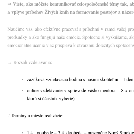
Viete, ako môžete komunikovať celospoločenské témy tak, aby
⇒
a vplyve príbehov Živých kníh na formovanie postojov a názorov
Naučíme vás, ako efektívne pracovať s príbehmi v rámci vašej pr
predsudky a ako fungujú naše emócie. Spoločne si vyskúšame, ako 
emocionálne učenie viac prispieva k otváraniu dôležitých spoločens
↔ Rozsah vzdelávania:
zážitková vzdelávacia hodina s našimi školiteľmi – 1 de
online vzdelávanie v sprievode vášho mentora – 8 x on
ktorú si účastník vyberie)
?
Termíny a miesto realizácie:
1.4. poobede – 3.4. doobeda – prezenčne Nový Smoko