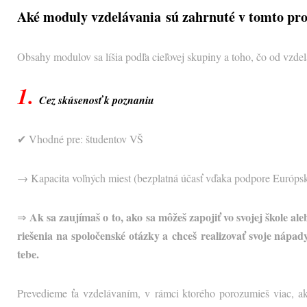
Aké moduly vzdelávania sú zahrnuté v tomto pro
Obsahy modulov sa líšia podľa cieľovej skupiny a toho, čo od vzde
1.
Cez skúsenosť k poznaniu
✔ Vhodné pre: študentov VŠ
→ Kapacita voľných miest (bezplatná účasť vďaka podpore Európs
Ak sa zaujímaš o to, ako sa môžeš zapojiť vo svojej škole a
⇒
riešenia na spoločenské otázky a chceš realizovať svoje nápad
tebe.
Prevedieme ťa vzdelávaním, v rámci ktorého porozumieš viac, ako 