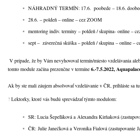
NÁHRADNÝ TERMÍN: 17.6. poobede – 18.6. doobed
28.6. – poldeň – online – cez ZOOM
mentoring indiv. termíny – poldeň / skupina- online –
sept – záverečná skúška – poldeň / skupina – online 
V prípade, že by Vám nevyhovoval termín/miesto vzdelávania alebo
6.-7.5.2022
, Aquapalac
tomto module začína prezenčne v termíne
Ak by ste mali záujem absolvovať vzdelávanie v ČR, prihláste sa t
?
Lektorky, ktoré vás budú sprevádzať týmto modulom:
SR: Lucia Šepeľáková a Alexandra Kirňaková (zastup
ČR: Julie Janečková a Veronika Fialová (zastupovani