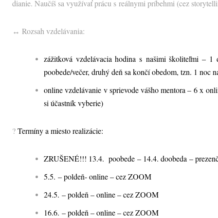
dianie. Naučíš sa využívať prácu s reálnymi príbehmi (cez storytell
↔ Rozsah vzdelávania:
zážitková vzdelávacia hodina s našimi školiteľmi – 1
poobede/večer, druhý deň sa končí obedom, tzn. 1 noc n
online vzdelávanie v sprievode vášho mentora – 6 x onl
si účastník vyberie)
?
Termíny a miesto realizácie:
ZRUŠENÉ!!! 13.4. poobede – 14.4. doobeda – preze
5.5. – poldeň- online – cez ZOOM
24.5. – poldeň – online – cez ZOOM
16.6. – poldeň – online – cez ZOOM