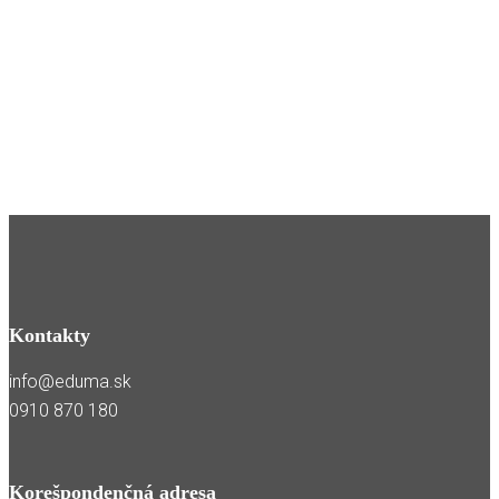
Kontakty
info@eduma.sk
0910 870 180
Korešpondenčná adresa