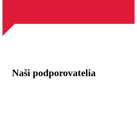
i
l
Naši podporovatelia