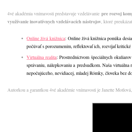
pre rozvoj komp
4vé akadémia vnímavosti predstavuje vzdelávanie
využívanie inovatívnych vzdelávacích nástrojov
, ktoré preukáza
Online živá knižnica
: Online živá knižnica ponúka desi
počúvať s porozumením, reflektovať ich, rozvíjať kritick
Virtuálna realita
: Prostredníctvom špeciálnych okuliarov
správaniu, nálepkovaniu a predsudkom. Naša virtuálna re
nepočujúceho, nevidiacej, mladej Rómky, človeka bez 
Autorkou a garantkou 4vé akadémie vnímavosti je Janette Motlov