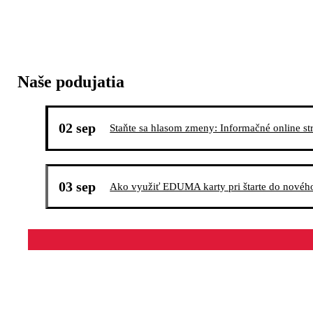
Naše podujatia
02 sep
Staňte sa hlasom zmeny: Informačné online str
03 sep
Ako využiť EDUMA karty pri štarte do novéh