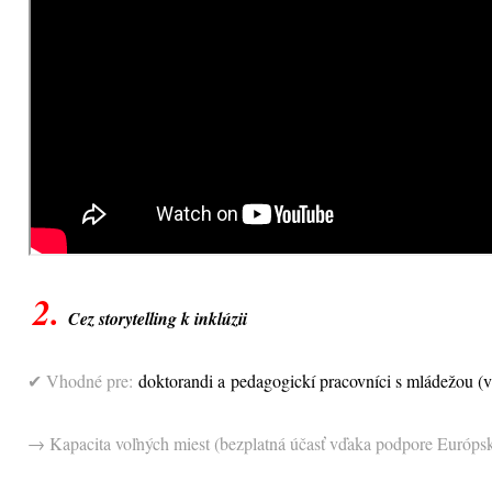
2.
Cez storytelling k inklúzii
✔ Vhodné pre:
doktorandi a pedagogickí pracovníci s mládežou (
→ Kapacita voľných miest (bezplatná účasť vďaka podpore Európs