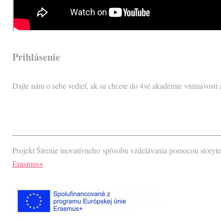
Prihlásenie
Dajte nám o sebe vedieť, ak sa chcete do 4vé akadémie vnímavosti za
Projekt Šírenie inovatívneho spôsobu vzdelávania pomocou storyt
Erasmus+
.