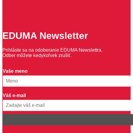
EDUMA Newsletter
Prihláste sa na odoberanie EDUMA Newslettra.
Odber môžete kedykoľvek zrušiť.
V
Vaše meno
*
á
š
m
First
e
Váš e-mail
*
n
o
e
Email
-
m
a