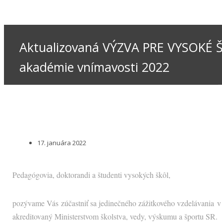
Aktualizovaná VÝZVA PRE VYSOKÉ ŠK
akadémie vnímavosti 2022
17. januára 2022
Pedagógovia, doktorandi a študenti vysokých škôl,
pozývame Vás zúčastniť sa jedinečného zážitkového vzdelávania 
akreditovaný Ministerstvom školstva, vedy, výskumu a športu SR.